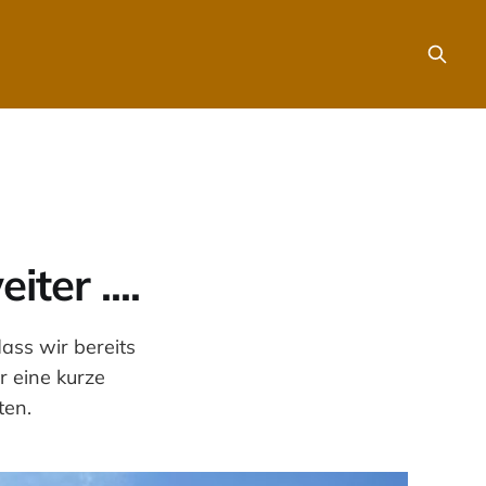
ter ....
ss wir bereits
 eine kurze
ten.