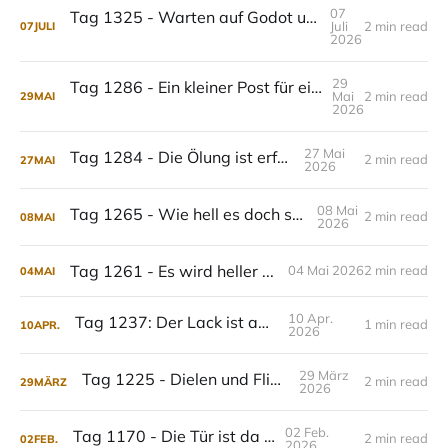
07
Tag 1325 - Warten auf Godot und erste Möbel
Juli
2 min read
07
JULI
2026
29
Tag 1286 - Ein kleiner Post für einen großen Meilenstein ...
Mai
2 min read
29
MAI
2026
27 Mai
Tag 1284 - Die Ölung ist erfolgt ...
2 min read
27
MAI
2026
08 Mai
Tag 1265 - Wie hell es doch sein kann ...
2 min read
08
MAI
2026
Tag 1261 - Es wird heller ...
04 Mai 2026
2 min read
04
MAI
10 Apr.
Tag 1237: Der Lack ist ab ...
1 min read
10
APR.
2026
29 März
Tag 1225 - Dielen und Fliesen ...
2 min read
29
MÄRZ
2026
02 Feb.
Tag 1170 - Die Tür ist da ...
2 min read
02
FEB.
2026