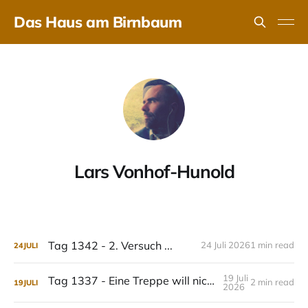
Das Haus am Birnbaum
Lars Vonhof-Hunold
Tag 1342 - 2. Versuch ...
24 Juli 2026
1 min read
24
JULI
19 Juli
Tag 1337 - Eine Treppe will nicht passen ...
2 min read
19
JULI
2026